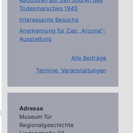
Radtouren auf den Spuren des
Todesmarsches 1945
Interessante Besuche
Anerkennung für Cap „Arcona“-
Ausstellung
Alle Beiträge
Termine, Veranstaltungen
Adresse
Museum für
Regionalgeschichte