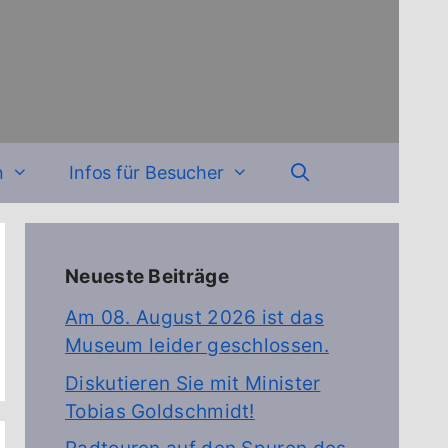
n
Infos für Besucher
Neueste Beiträge
Am 08. August 2026 ist das
Museum leider geschlossen.
Diskutieren Sie mit Minister
Tobias Goldschmidt!