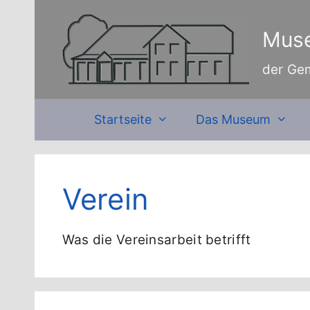
Zum
Inhalt
Muse
springen
der Ge
Startseite
Das Museum
Verein
Was die Vereinsarbeit betrifft