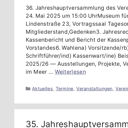
36. Jahreshauptversammlung des Vere
24. Mai 2025 um 15:00 UhrMuseum für
Lindenstraße 23, Vortragssaal Tageso
Mitgliederstand,Gedenken3. Jahresrec
Kassenbericht und Bericht der Kassenp
Vorstandes6. Wahlena) Vorsitzende/rb)
Schriftführer/ind) Kassenwart/ine) Bei
2025/26 — Ausstellungen, Projekte, V
im Meer …
Weiterlesen
Kategorien
Aktuelles
,
Termine
,
Veranstaltungen
,
Verei
35. Jahreshauptversam