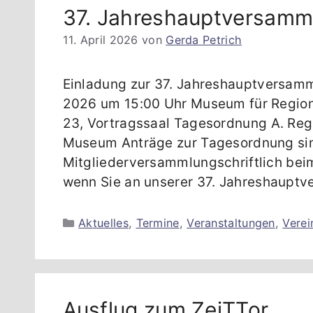
37. Jahreshauptversamm
11. April 2026
von
Gerda Petrich
Einladung zur 37. Jahreshauptversamm
2026 um 15:00 Uhr Museum für Region
23, Vortragssaal Tagesordnung A. Regu
Museum Anträge zur Tagesordnung si
Mitgliederversammlungschriftlich beim
wenn Sie an unserer 37. Jahreshaupt
Kategorien
Aktuelles
,
Termine
,
Veranstaltungen
,
Verei
Ausflug zum ZeiTTor