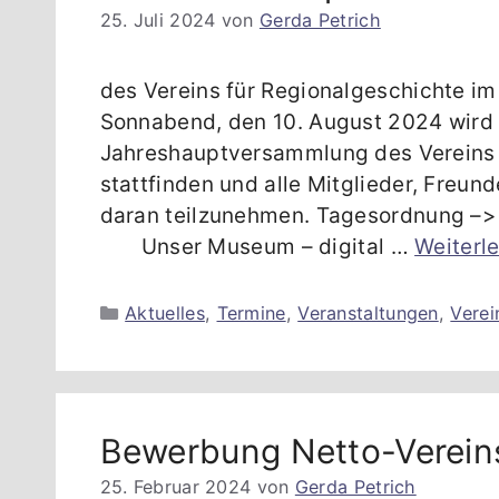
25. Juli 2024
von
Gerda Petrich
des Vereins für Regionalgeschichte i
Sonnabend, den 10. August 2024 wird 
Jahreshauptversammlung des Vereins
stattfinden und alle Mitglieder, Freund
daran teilzunehmen. Tagesordnung –>
Unser Museum – digital …
Weiterl
Kategorien
Aktuelles
,
Termine
,
Veranstaltungen
,
Verei
Bewerbung Netto-Verei
25. Februar 2024
von
Gerda Petrich