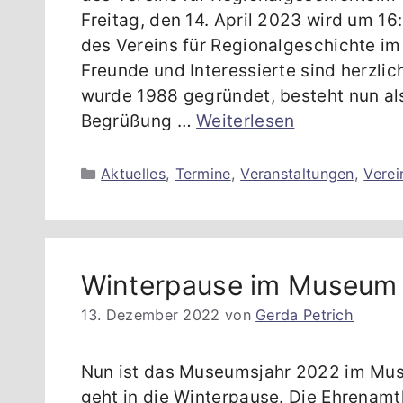
Freitag, den 14. April 2023 wird um 1
des Vereins für Regionalgeschichte im
Freunde und Interessierte sind herzli
wurde 1988 gegründet, besteht nun als
Begrüßung …
Weiterlesen
Kategorien
Aktuelles
,
Termine
,
Veranstaltungen
,
Verei
Winterpause im Museum
13. Dezember 2022
von
Gerda Petrich
Nun ist das Museumsjahr 2022 im Mus
geht in die Winterpause. Die Ehrenamt