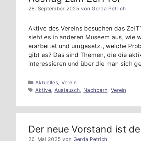
28. September 2025
von
Gerda Petrich
Aktive des Vereins besuchen das ZeiT
sieht es in anderen Museem aus, wie 
erarbeitet und umgesetzt, welche Pro
gibt es? Das sind Themen, die die akt
interessieren und über die man sich g
Kategorien
Aktuelles
,
Verein
Schlagwörter
Aktive
,
Austausch
,
Nachbarn
,
Verein
Der neue Vorstand ist der
26. Mai 2025
von
Gerda Petrich