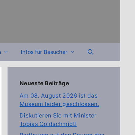
n
Infos für Besucher
Neueste Beiträge
Am 08. August 2026 ist das
Museum leider geschlossen.
Diskutieren Sie mit Minister
Tobias Goldschmidt!