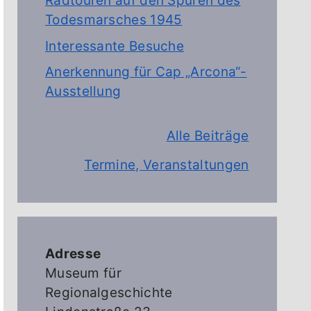
Radtouren auf den Spuren des
Todesmarsches 1945
Interessante Besuche
Anerkennung für Cap „Arcona“-
Ausstellung
Alle Beiträge
Termine, Veranstaltungen
Adresse
Museum für
Regionalgeschichte