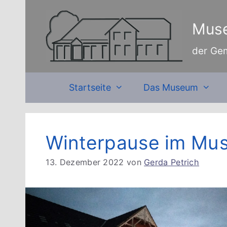
Zum
Inhalt
Muse
springen
der Ge
Startseite
Das Museum
Winterpause im Mu
13. Dezember 2022
von
Gerda Petrich