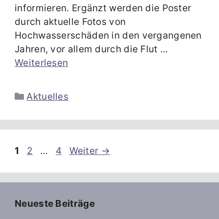
informieren. Ergänzt werden die Poster
durch aktuelle Fotos von
Hochwasserschäden in den vergangenen
Jahren, vor allem durch die Flut …
Weiterlesen
Kategorien
Aktuelles
Seite
Seite
Seite
1
2
…
4
Weiter
→
Neueste Beiträge