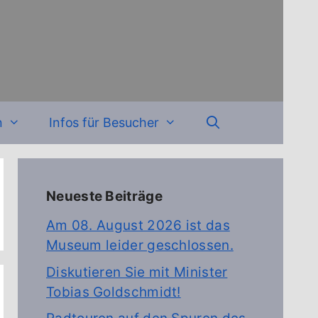
n
Infos für Besucher
Neueste Beiträge
Am 08. August 2026 ist das
Museum leider geschlossen.
Diskutieren Sie mit Minister
Tobias Goldschmidt!