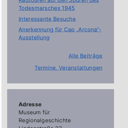
Radtouren auf den Spuren des
Todesmarsches 1945
Interessante Besuche
Anerkennung für Cap „Arcona“-
Ausstellung
Alle Beiträge
Termine, Veranstaltungen
Adresse
Museum für
Regionalgeschichte