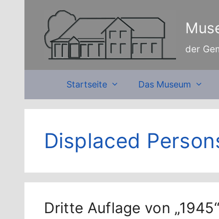
Zum
Inhalt
Muse
springen
der Ge
Startseite
Das Museum
Displaced Person
Dritte Auflage von „1945