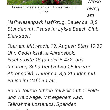
Wiese
Erinnerungsstele an den Todesmarsch in
nweg
Süsel
am
Haffwiesenpark Haffkrug, Dauer ca. 3,5
Stunden mit Pause im Lykke Beach Club
Sierksdorf.
Tour am Mittwoch, 19. August: Start 10.30
Uhr, Gedenkstätte Ahrensbök,
Flachsröste 16 (an der B 432,
aus
Richtung Scharbeutz
etwa 1,5 km vor
Ahrensbök). Dauer ca. 3,5 Stunden mit
Pause im Café Sarau.
Beide Touren führen teilweise über Feld-
und Waldwege. Mit eigenem Rad.
Teilnahme kostenlos, Spenden