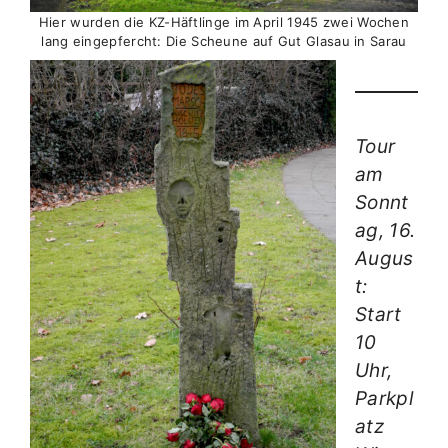
Hier wurden die KZ-Häftlinge im April 1945 zwei Wochen
lang eingepfercht: Die Scheune auf Gut Glasau in Sarau
Tour
am
Sonnt
ag, 16.
Augus
t:
Start
10
Uhr,
Parkpl
atz